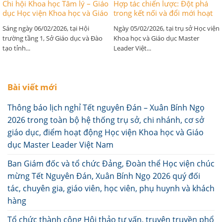
Chi hội Khoa học Tâm lý – Giáo
Hợp tác chiến lược: Đột phá
dục Học viện Khoa học và Giáo
trong kết nối và đổi mới hoạt
dục Master Leader Việt Nam
động tư vấn giáo dục, tâm lý
Sáng ngày 06/02/2026, tại Hội
Ngày 05/02/2026, tại trụ sở Học viện
chính thức được ra mắt tại Hội
trên địa bàn tỉnh Quảng Trị
trường tầng 1, Sở Giáo dục và Đào
Khoa học và Giáo dục Master
nghị BCH Hội Khoa học Tâm lý
tạo tỉnh...
Leader Việt...
– Giáo dục tỉn Quảng Trị
Bài viết mới
Thông báo lịch nghỉ Tết nguyên Đán – Xuân Bính Ngọ
2026 trong toàn bộ hệ thống trụ sở, chi nhánh, cơ sở
giáo dục, điểm hoạt động Học viện Khoa học và Giáo
dục Master Leader Việt Nam
Ban Giám đốc và tổ chức Đảng, Đoàn thể Học viện chúc
mừng Tết Nguyên Đán, Xuân Bính Ngọ 2026 quý đối
tác, chuyên gia, giáo viên, học viên, phụ huynh và khách
hàng
Tổ chức thành công Hội thảo tư vấn, truyên truyền phổ